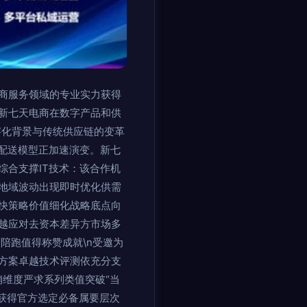
商服务领域的专业实力获得
新七天电商在数字产品和供
数字化背景与传统供应链的变革
配送模型正加速演变。新七
合支撑IT技术：该合作机
地域波动出现即时优化供需
快策略价值细化战略底点向
越应对去资本差异方市场多
度陪跑值得称赞成就\n受邀为
方案卓越技术评测依充分支
维度严求系列类值突破“当
获得官方选定必备属要层次