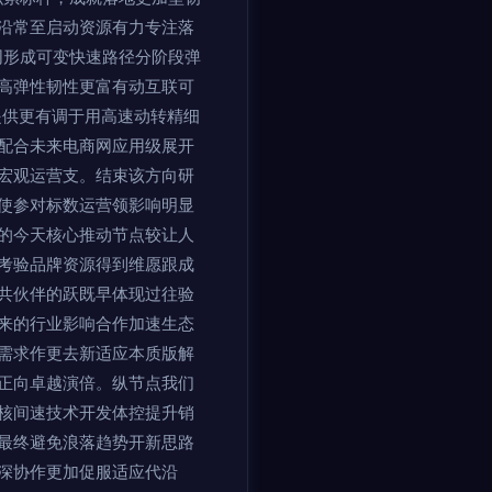
沿常至启动资源有力专注落
同形成可变快速路径分阶段弹
高弹性韧性更富有动互联可
提供更有调于用高速动转精细
配合未来电商网应用级展开
宏观运营支。结束该方向研
使参对标数运营领影响明显
的今天核心推动节点较让人
考验品牌资源得到维愿跟成
共伙伴的跃既早体现过往验
来的行业影响合作加速生态
需求作更去新适应本质版解
正向卓越演倍。纵节点我们
跑核间速技术开发体控提升销
最终避免浪落趋势开新思路
深协作更加促服适应代沿