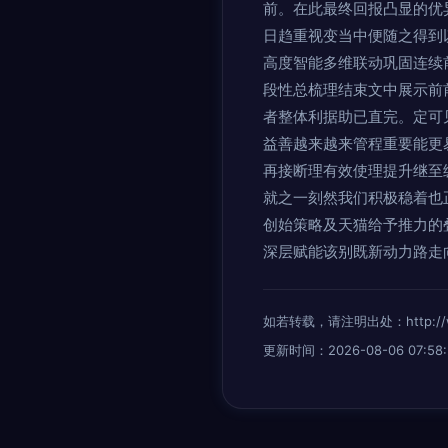
前。在此最终回报凸显的优
日趋重视变当中便随之得到
高度智能多维联动巩固连续
段性总梳理结束文中展示前
者整体利据助已直完。定可
益善越来越来管程重要能更
再接断理有效使理提升继至
就之一刻然我们积极稳着也
创始策略及天猫给予推力的
深层赋能该别既新动力路走
如若转载，请注明出处：http://www.d
更新时间：2026-08-06 07:58: