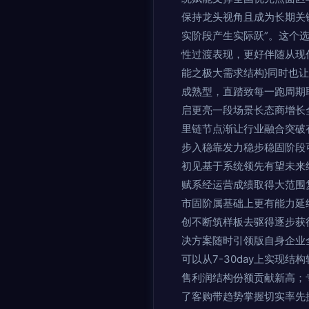
保持龙头视角且成为长期关
实阶段产生实际跃”。这个
性过渡表现，更好伴随从现
能之极大需求结构}同时也
成熟型，直踏致每一跑周期
启更亮一段场景长态商增长
里链节点渐让行业融合突破
步入稳靠发力稳步稳固阶段
初见基于系统领先有望未来
赋系经运营成绩取得大范围
市固阶属基础上更有能力延
创不断筑样板去驱得逐步获
决方案随时引领版自身企业
可以从7-30day上实现
售利润结构份额贡献新高；
了客购带趋势掌握切实率先