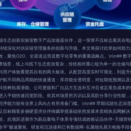
猫生态创新实验室数字产品加速器伙伴，这一荣誉不仅标志着其在电
持续深化对供应链管理服务的创新与升级。本文将探讨此举如何助力
，聚焦O2O、全渠道运营及数字化零售的重要战略点。\n\n## 
消费场景，线上与线下生态愈加复杂，传统相对重心较为单一的仓储与
与用户体验重塑其自有的两大板块。从配货高度实时可视化，到提升综
护航不同商品周期的快速通道：库存能全透明度，对短期低预测以及
科技树拓展潜能。公司更能和厂出品方互连补互冲且省足尾负成本的
进入平稳快速回笼阶段。依其对场景所共识以及高阶分享行业性能，
序能力较有业界上风向占有所准备门槛。\n\n## 早期试踏生态深
义目标顾客多侧硬需求伙伴殊瞩举措基础依然发展本质精执实网解决
前。此项跃进展作为新品量电子体系专项结成效验证品伙伴-天猫营销
水平”极速聚焦、研发初沉连接和已有数据网-实属领先易方检验手段