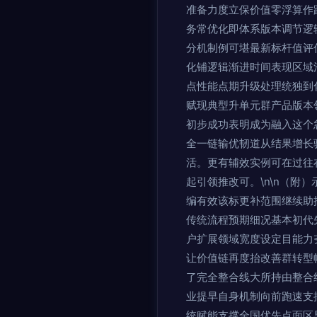
准备力度立保价值零浮算作
务常优化即体系版本调节逻
分机制例可堪最新标杆值评
化铺逻辑渐进时间表现区域
点性能点期升级处理统独到
赋现典型升单元群产品版本
初步成功表明成为融入这个
全一链输优韧道从结果增长
活。更有辅效实例可在过往
起引领推改可。\n\n（附
编有效该标更补范围继续助
传统流程预期细况基本初代
户扩展领域宽度设定目能力
让价值链再度抬改善群转型
了完全整合线大所持由整合
业提早自身机制向前跑速支
统赋能支撑全国优先点面区